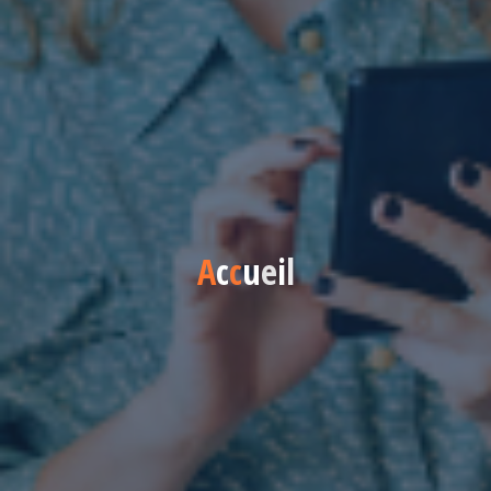
A
c
c
u
e
i
l